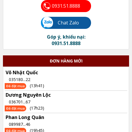
0931.51.8888
Chat Zalo
Góp ý, khiếu nại:
0931.51.8888
ĐƠN HÀNG MỚI
Võ Nhật Quốc
035180...22
(13h41)
Đã đặt mua
Dương Nguyên Lộc
036701...67
(17h23)
Đã đặt mua
Phan Long Quân
089987...46
(19h45)
Đã đặt mua