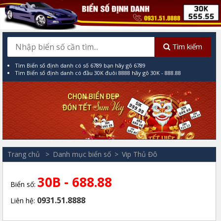
Tìm kiếm
Tìm Biển số định danh có số 6789 bạn hãy gõ 6789
Tìm Biển số định danh có đầu 30K đuôi 8888 hãy gõ 30K - 888.88
Trang chủ
Danh mục biển số
Vip Thủ Đô
30B - 688.88
Biển số:
0931.51.8888
Liên hệ: