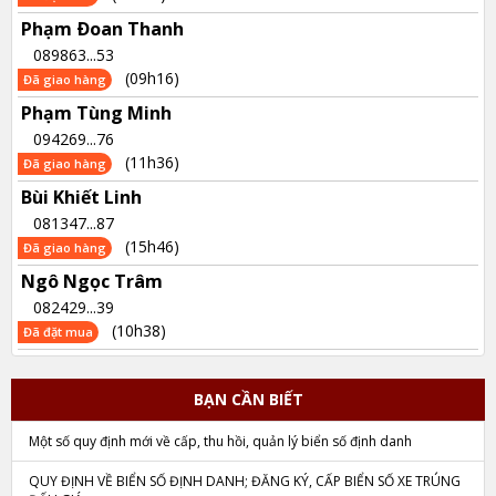
Phạm Ðoan Thanh
089863...53
(09h16)
Đã giao hàng
Phạm Tùng Minh
094269...76
(11h36)
Đã giao hàng
Bùi Khiết Linh
081347...87
(15h46)
Đã giao hàng
Ngô Ngọc Trâm
082429...39
(10h38)
Đã đặt mua
BẠN CẦN BIẾT
Một số quy định mới về cấp, thu hồi, quản lý biển số định danh
QUY ĐỊNH VỀ BIỂN SỐ ĐỊNH DANH; ĐĂNG KÝ, CẤP BIỂN SỐ XE TRÚNG