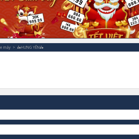
xe máy
🛵HƯNG YÊN🛵