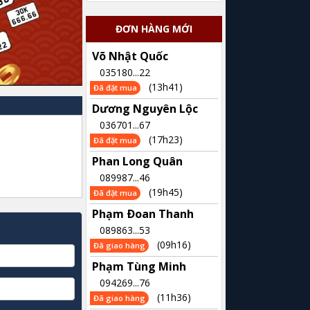
ĐƠN HÀNG MỚI
Võ Nhật Quốc
035180...22
(13h41)
Đã đặt mua
Dương Nguyên Lộc
036701...67
(17h23)
Đã đặt mua
Phan Long Quân
089987...46
(19h45)
Đã đặt mua
Phạm Ðoan Thanh
089863...53
(09h16)
Đã giao hàng
Phạm Tùng Minh
094269...76
(11h36)
Đã giao hàng