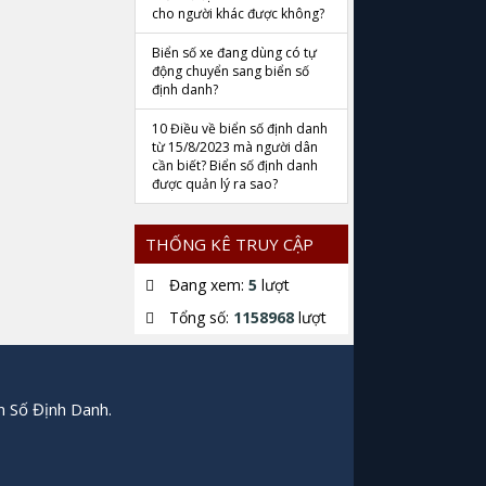
cho người khác được không?
Biển số xe đang dùng có tự
động chuyển sang biển số
định danh?
10 Điều về biển số định danh
từ 15/8/2023 mà người dân
cần biết? Biển số định danh
được quản lý ra sao?
THỐNG KÊ TRUY CẬP
Đang xem:
5
lượt
Tổng số:
1158968
lượt
n Số Định Danh.