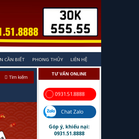
N CẦN BIẾT
PHONG THỦY
LIÊN HỆ
TƯ VẤN ONLINE
Tìm kiếm
0931.51.8888
Chat Zalo
Góp ý, khiếu nại:
0931.51.8888