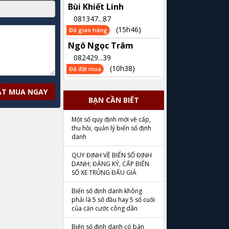
Bùi Khiết Linh
081347...87
(15h46)
Đã giao hàng
Ngô Ngọc Trâm
082429...39
(10h38)
Đã đặt mua
ẶT MUA NGAY
BẠN CẦN BIẾT
Một số quy định mới về cấp,
thu hồi, quản lý biển số định
danh
QUY ĐỊNH VỀ BIỂN SỐ ĐỊNH
DANH; ĐĂNG KÝ, CẤP BIỂN
SỐ XE TRÚNG ĐẤU GIÁ
Biển số định danh không
phải là 5 số đầu hay 5 số cuối
của căn cước công dân
Biển số định danh có bán