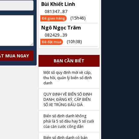
Bùi Khiết Linh
081347...87
(15h46)
Đã giao hàng
Ngô Ngọc Trâm
082429...39
(10h38)
Đã đặt mua
ẶT MUA NGAY
BẠN CẦN BIẾT
Một số quy định mới về cấp,
thu hồi, quản lý biển số định
danh
QUY ĐỊNH VỀ BIỂN SỐ ĐỊNH
DANH; ĐĂNG KÝ, CẤP BIỂN
SỐ XE TRÚNG ĐẤU GIÁ
Biển số định danh không
phải là 5 số đầu hay 5 số cuối
của căn cước công dân
Biển số định danh có bán