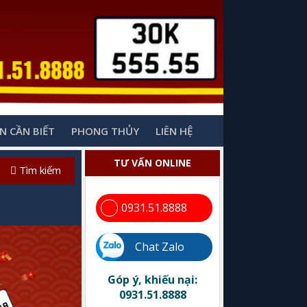
N CẦN BIẾT
PHONG THỦY
LIÊN HỆ
TƯ VẤN ONLINE
Tìm kiếm
0931.51.8888
Chat Zalo
Góp ý, khiếu nại:
0931.51.8888