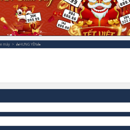
xe máy
🛵HƯNG YÊN🛵