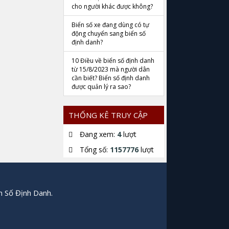
cho người khác được không?
Biển số xe đang dùng có tự
động chuyển sang biển số
định danh?
10 Điều về biển số định danh
từ 15/8/2023 mà người dân
cần biết? Biển số định danh
được quản lý ra sao?
THỐNG KÊ TRUY CẬP
Đang xem:
4
lượt
Tổng số:
1157776
lượt
n Số Định Danh.