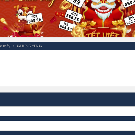
xe máy
🛵HƯNG YÊN🛵