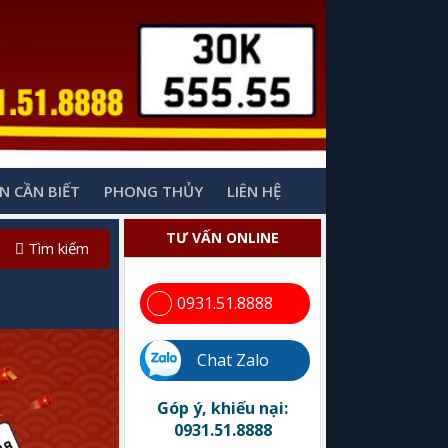
N CẦN BIẾT
PHONG THỦY
LIÊN HỆ
TƯ VẤN ONLINE
Tìm kiếm
0931.51.8888
Chat Zalo
Góp ý, khiếu nại:
0931.51.8888