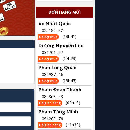
ĐƠN HÀNG MỚI
Võ Nhật Quốc
035180...22
(13h41)
Đã đặt mua
Dương Nguyên Lộc
036701...67
(17h23)
Đã đặt mua
Phan Long Quân
089987...46
(19h45)
Đã đặt mua
Phạm Ðoan Thanh
089863...53
(09h16)
Đã giao hàng
Phạm Tùng Minh
094269...76
(11h36)
Đã giao hàng