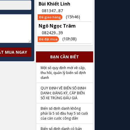
Bùi Khiết Linh
081347...87
(15h46)
Đã giao hàng
Ngô Ngọc Trâm
082429...39
(10h38)
Đã đặt mua
ẶT MUA NGAY
BẠN CẦN BIẾT
Một số quy định mới về cấp,
thu hồi, quản lý biển số định
danh
QUY ĐỊNH VỀ BIỂN SỐ ĐỊNH
DANH; ĐĂNG KÝ, CẤP BIỂN
SỐ XE TRÚNG ĐẤU GIÁ
Biển số định danh không
phải là 5 số đầu hay 5 số cuối
của căn cước công dân
Biển số định danh có bán