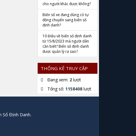
cho người khác được không?
Biển số xe đang dùng có tự
động chuyển sang biển số
định danh?
10 Điều về biển số định danh
từ 15/8/2023 mà người dân
cần biết? Biển số định danh
được quản lý ra sao?
THỐNG KÊ TRUY CẬP
Đang xem:
2
lượt
Tổng số:
1158408
lượt
n Số Định Danh.