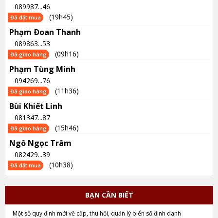
089987...46
(19h45)
Đã đặt mua
Phạm Ðoan Thanh
089863...53
(09h16)
Đã giao hàng
Phạm Tùng Minh
094269...76
(11h36)
Đã giao hàng
Bùi Khiết Linh
081347...87
(15h46)
Đã giao hàng
Ngô Ngọc Trâm
082429...39
(10h38)
Đã đặt mua
BẠN CẦN BIẾT
Một số quy định mới về cấp, thu hồi, quản lý biển số định danh