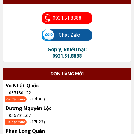
0931.51.8888
Chat Zalo
Góp ý, khiếu nại:
0931.51.8888
ĐƠN HÀNG MỚI
Võ Nhật Quốc
035180...22
(13h41)
Đã đặt mua
Dương Nguyên Lộc
036701...67
(17h23)
Đã đặt mua
Phan Long Quân